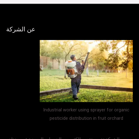
عن الشركة
Industrial worker using sprayer for organic
pesticide distribution in fruit orchard