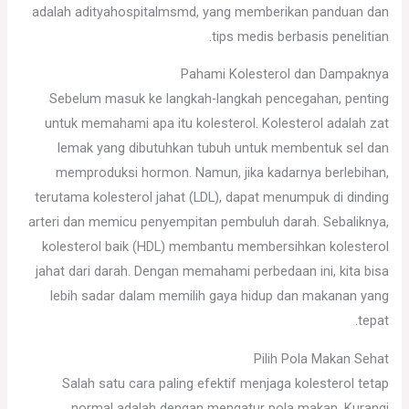
adalah adityahospitalmsmd, yang memberikan panduan dan
tips medis berbasis penelitian.
Pahami Kolesterol dan Dampaknya
Sebelum masuk ke langkah-langkah pencegahan, penting
untuk memahami apa itu kolesterol. Kolesterol adalah zat
lemak yang dibutuhkan tubuh untuk membentuk sel dan
memproduksi hormon. Namun, jika kadarnya berlebihan,
terutama kolesterol jahat (LDL), dapat menumpuk di dinding
arteri dan memicu penyempitan pembuluh darah. Sebaliknya,
kolesterol baik (HDL) membantu membersihkan kolesterol
jahat dari darah. Dengan memahami perbedaan ini, kita bisa
lebih sadar dalam memilih gaya hidup dan makanan yang
tepat.
Pilih Pola Makan Sehat
Salah satu cara paling efektif menjaga kolesterol tetap
normal adalah dengan mengatur pola makan. Kurangi