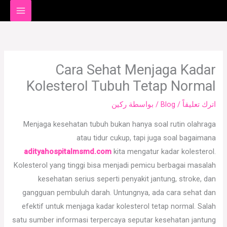
خطي
لى
لمحتوى
Cara Sehat Menjaga Kadar
Kolesterol Tubuh Tetap Normal
اترك تعليقاً
/
Blog
/ بواسطة
ركين
Menjaga kesehatan tubuh bukan hanya soal rutin olahraga
atau tidur cukup, tapi juga soal bagaimana
adityahospitalmsmd.com
kita mengatur kadar kolesterol.
Kolesterol yang tinggi bisa menjadi pemicu berbagai masalah
kesehatan serius seperti penyakit jantung, stroke, dan
gangguan pembuluh darah. Untungnya, ada cara sehat dan
efektif untuk menjaga kadar kolesterol tetap normal. Salah
satu sumber informasi terpercaya seputar kesehatan jantung