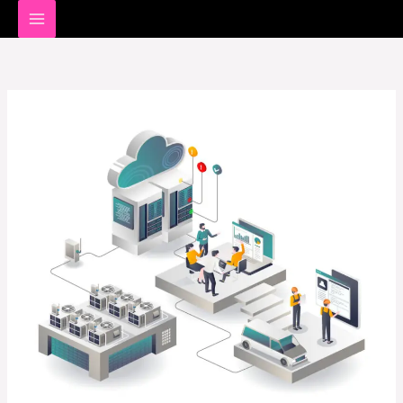
خطي
لى
لمحتوى