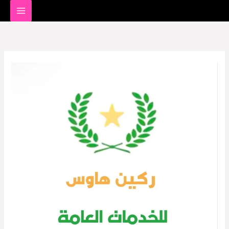
خطي
لى
لمحتوى