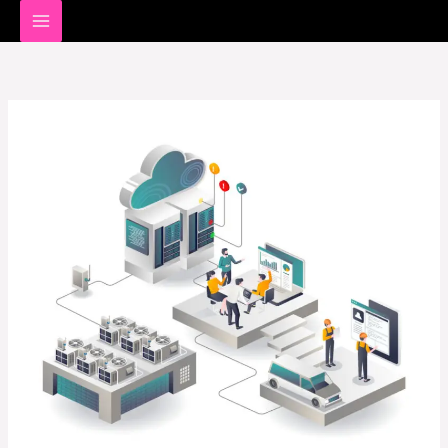
خطي
لى
لمحتوى