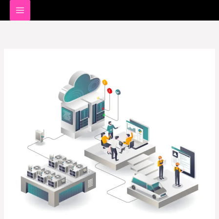
خطي
لى
لمحتوى