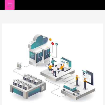
خطي
لى
لمحتوى