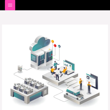
خطي
لى
لمحتوى