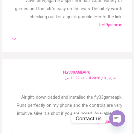
Gave bet9jagame a spin, not bad! Good variety of
games and the site’s easy on the eyes. Definitely worth
checking out for a quick gamble. Here’s the link:
bet9jagame
رد
FLY33GAMEAPK
فبراير 10, 2026 الساعة 10:22 ص
Alright, downloaded and installed the fly33gameapk.
Runs perfectly on my phone and the controls are very
intuitive. Give it a shot if you are bored. Available here:
Contact us
fly33gameapk
Open
chaty