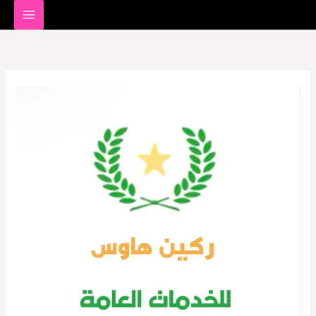
خطي
لى
لمحتوى