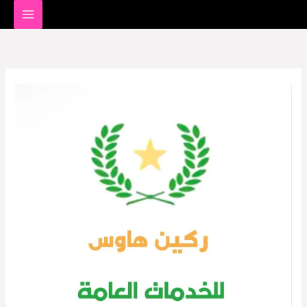
خطي
لى
لمحتوى