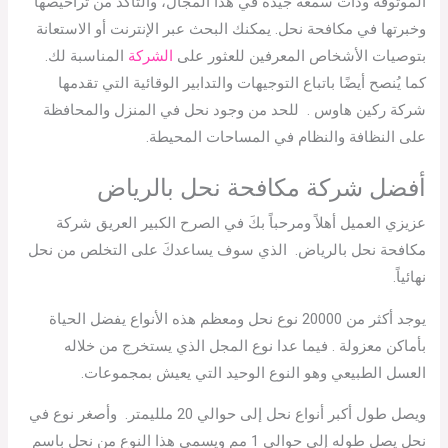
الموثوقة وذات سمعة جيدة في هذا المجال، والتأكد من تراخيصها
وخبرتها في مكافحة نحل. يمكنك البحث عبر الإنترنت أو الاستعانة
بتوصيات الأشخاص المعرفين للعثور على
الشركة
المناسبة لك.
كما يُنصح أيضًا باتباع التوجيهات والتدابير الوقائية التي تقدمها
شركة ركين هاوس . للحد من وجود نحل في المنزل والمحافظة
على النظافة والنظام في المساحات المحيطة.
أفضل شركة مكافحة نحل بالرياض
عزيزي العميل أهلاً ومرحباً بكَ في الصرح الكبير العريق شركة
مكافحة نحل بالرياض. الذي سوف يساعدكَ على التخلص من نحل
نهائياً.
يوجد أكثر من 20000 نوع نحل ومعظم هذه الأنواع يفضل الحياة
بأماكن معزولة . فيما عدا نوع المجل الذي يستخرج من خلاله
العسل الطبيعي وهو النوع الوحيد التي يعيش بمجموعات.
ويصل طول أكبر أنواع نحل إلى حوالي 20 ملليمتر. وأصغر نوع في
نحل يصل طوله إلى حوالي 1 مم ويسمى هذا النوع من نحل باسم