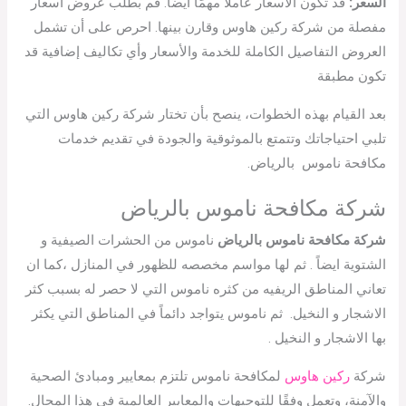
السعر:
قد تكون الأسعار عاملاً مهمًا أيضًا. قم بطلب عروض أسعار
مفصلة من شركة ركين هاوس وقارن بينها. احرص على أن تشمل
العروض التفاصيل الكاملة للخدمة والأسعار وأي تكاليف إضافية قد
تكون مطبقة
بعد القيام بهذه الخطوات، ينصح بأن تختار شركة ركين هاوس التي
تلبي احتياجاتك وتتمتع بالموثوقية والجودة في تقديم خدمات
مكافحة ناموس بالرياض.
شركة مكافحة ناموس بالرياض
شركة مكافحة ناموس بالرياض
ناموس من الحشرات الصيفية و
الشتوية ايضاً . ثم لها مواسم مخصصه للظهور في المنازل ،كما ان
تعاني المناطق الريفيه من كثره ناموس التي لا حصر له بسبب كثر
الاشجار و النخيل. ثم ناموس يتواجد دائماً في المناطق التي يكثر
بها الاشجار و النخيل .
شركة
ركين هاوس
لمكافحة ناموس تلتزم بمعايير ومبادئ الصحية
والآمنة، وتعمل وفقًا للتوجيهات والمعايير العالمية في هذا المجال.