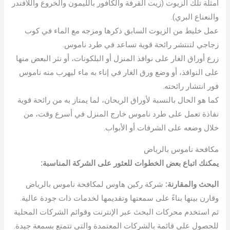
أمثلة تلك الزيوت (زيت القرفة والكافور بالليمون والخروع واللافندر
والنعناع البري).
عمل خليط من الزيوت السابق ذكرها ومزجه مع الماء في كوب
زجاجي لتنتشر رائحة قوية تساعد في طرد ناموس.
زرع أوراق الغار على نوافذ المنزل أو البلكونات، أو نثر البعض منها
على النوافذ، أو وضع ورق الغار في إناء به ماء ليهرب منه ناموس
فور انتشار رائحته.
كما هو الحال بالنسبة لأوراق الريحان، لما يمتاز به من رائحة قوية
نفاذة تعمل على طرد ناموس خارج المنزل في أسرع وقت، من
خلال وضعه على الشرفات أو الأبواب.
مكافحة ناموس بالرياض
يمكنك اتباع بعض الخطوات للعثور على الشركة المناسبة:
البحث والمقارنة:
شركة ركين هاوس لمكافحة ناموس بالرياض
وقارن بينها بناءً على سمعتها وتقديمها لخدمات ذات جودة عالية.
ثم استخدم محركات البحث عبر الإنترنت وقوائم الشركات المحلية
للحصول على قائمة بالشركات المعتمدة والتي تتمتع بسمعة جيدة.