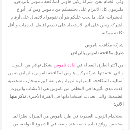
وفي الختام نحن شركة ركين هاوس لمكافحة ناموس بالرياض،
ملتزمون كل الالتزام على تخليصكم من ناموس ومن كل أنواع
الحشرات، فكل ما يجب عليكم هو أن تقوموا بالاتصال على أرقام
الشركة ونحن على أتم الاستعداد على تقديم أفضل الخدمات وبأقل
تكلفة ممكنة.
شركة مكافحة ناموس
طرق مكافحة ناموس بالرياض:
من أكثر الطرق الفعالة في
إبادة ناموس
بشكل نهائي من البيوت
والتي اعتمدتها شركة ركين هاوس لمكافحة ناموس بالرياض ضمن
أساليب المكافحة المتوفرة لديها، وعن ثقة كبيرة وتجارب شخصية
أكدت مدى تأثيرها في التخلص من ناموس هي الأعشاب والزيوت
الطبيعية، والتي تعددت استخداماتها في الفترة الأخيرة،
نذكر منها
الآتي:
استخدام الزيوت العطرية في طرد ناموس من المنزل، نظرًا لما
يبعثه من روائح نفاذة خاصة عند وضعه في الشموع الفواحة، من