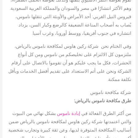
تقوم بعوضة النمر الآسيوي بنقلها وكذلك بعوضة الحمى الصفراء،
وهم الأكثر انتشارًا في مصر والسودان والمملكة العربية السعودية.
فيروس النيل الغربي: أحد الأمراض والأوبئة التي تنقلها ناموس،
يُصاب به أصحاب المناعة الضعيفة كالرضع وكبار السن، يزداد
انتشاره في جنوب أفريقيا، ووسط أوروبا، وغرب آسيا.
وفي الختام نحن شركة ركين هاوس لمكافحة ناموس بالرياض،
ملتزمون كل الالتزام على تخليصكم من ناموس ومن كل أنواع
الحشرات، فكل ما يجب عليكم هو أن تقوموا بالاتصال على أرقام
الشركة ونحن على أتم الاستعداد على تقديم أفضل الخدمات وبأقل
تكلفة ممكنة.
شركة مكافحة ناموس
طرق مكافحة ناموس بالرياض:
من أكثر الطرق الفعالة في
إبادة ناموس
بشكل نهائي من البيوت
والتي اعتمدتها شركة ركين هاوس لمكافحة ناموس بالرياض ضمن
أساليب المكافحة المتوفرة لديها، وعن ثقة كبيرة وتجارب شخصية