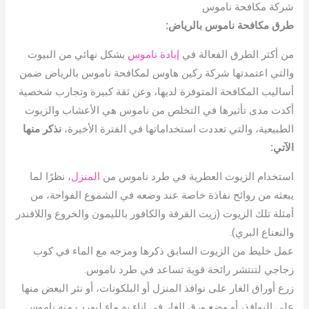
شركة مكافحة ناموس
طرق مكافحة ناموس بالرياض:
من أكثر الطرق الفعالة في
إبادة ناموس
بشكل نهائي من البيوت
والتي اعتمدتها شركة ركين هاوس لمكافحة ناموس بالرياض ضمن
أساليب المكافحة المتوفرة لديها، وعن ثقة كبيرة وتجارب شخصية
أكدت مدى تأثيرها في التخلص من ناموس هي الأعشاب والزيوت
الطبيعية، والتي تعددت استخداماتها في الفترة الأخيرة،
نذكر منها
الآتي:
استخدام الزيوت العطرية في طرد ناموس من
المنزل
، نظرًا لما
يبعثه من روائح نفاذة خاصة عند وضعه في الشموع الفواحة، من
أمثلة تلك الزيوت (زيت القرفة والكافور بالليمون والخروع واللافندر
والنعناع البري).
عمل خليط من الزيوت السابق ذكرها ومزجه مع الماء في كوب
زجاجي لتنتشر رائحة قوية تساعد في طرد ناموس.
زرع أوراق الغار على نوافذ المنزل أو البلكونات، أو نثر البعض منها
على النوافذ، أو وضع ورق الغار في إناء به ماء ليهرب منه ناموس