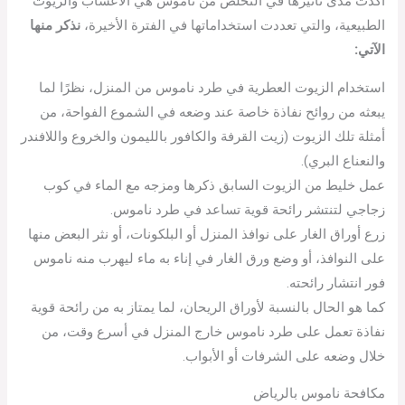
أكدت مدى تأثيرها في التخلص من ناموس هي الأعشاب والزيوت
الطبيعية، والتي تعددت استخداماتها في الفترة الأخيرة،
نذكر منها
الآتي:
استخدام الزيوت العطرية في طرد ناموس من المنزل، نظرًا لما
يبعثه من روائح نفاذة خاصة عند وضعه في الشموع الفواحة، من
أمثلة تلك الزيوت (زيت القرفة والكافور بالليمون والخروع واللافندر
والنعناع البري).
عمل خليط من الزيوت السابق ذكرها ومزجه مع الماء في كوب
زجاجي لتنتشر رائحة قوية تساعد في طرد ناموس.
زرع أوراق الغار على نوافذ المنزل أو البلكونات، أو نثر البعض منها
على النوافذ، أو وضع ورق الغار في إناء به ماء ليهرب منه ناموس
فور انتشار رائحته.
كما هو الحال بالنسبة لأوراق الريحان، لما يمتاز به من رائحة قوية
نفاذة تعمل على طرد ناموس خارج المنزل في أسرع وقت، من
خلال وضعه على الشرفات أو الأبواب.
مكافحة ناموس بالرياض