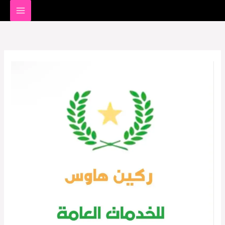
خطي
لى
لمحتوى