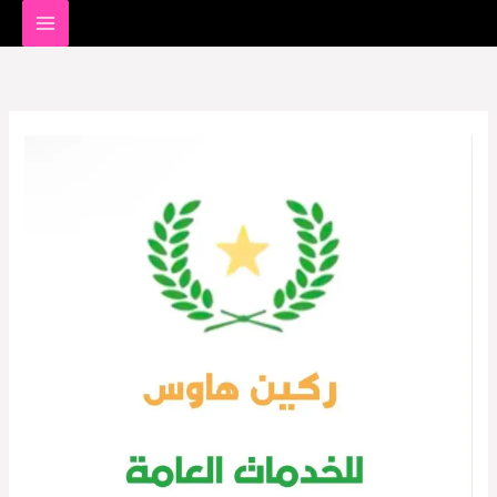
خطي
لى
لمحتوى