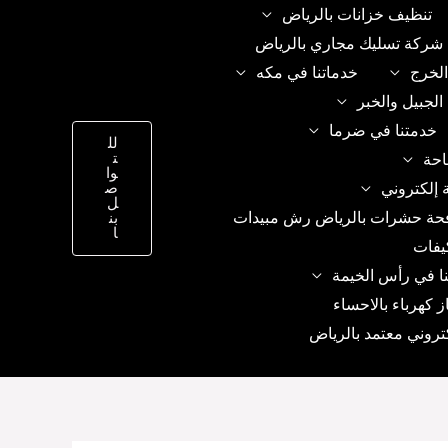
تنظيف خزانات بالرياض
شركة تسليك مجاري بالرياض
الخرج
خدماتنا في مكه
الجبيل والخبر
خدمتنا في ضرما
لل
ت
احة
وا
 إلكتروني
ص
ل
حة حشرات بالرياض رش مبيدات
بن
ا
يفات
ا في رأس الخيمة
ز كهرباء بالاحساء
تروني معتمد بالرياض