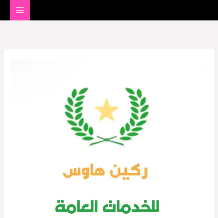
خطي
لى
لمحتوى