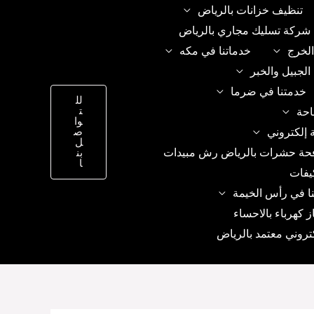
تنظيف خزانات بالرياض
شركة تسليك مجاري بالرياض
الخرج
خدماتنا في مكه
الجبيل والخبر
خدمتنا في ضرما
لل
ت
احة
وا
 إلكتروني
ص
ل
حة حشرات بالرياض رش مبيدات
بن
ا
يفات
ا في رأس الخيمة
ز كهرباء بالاحساء
تروني معتمد بالرياض