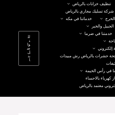
تنظيف خزانات بالرياض
شركة تسليك مجاري بالرياض
الخرج
خدماتنا في مكه
الجبيل والخبر
خدمتنا في ضرما
لل
ت
احة
وا
 إلكتروني
ص
ل
حة حشرات بالرياض رش مبيدات
بن
ا
يفات
ا في رأس الخيمة
ز كهرباء بالاحساء
تروني معتمد بالرياض