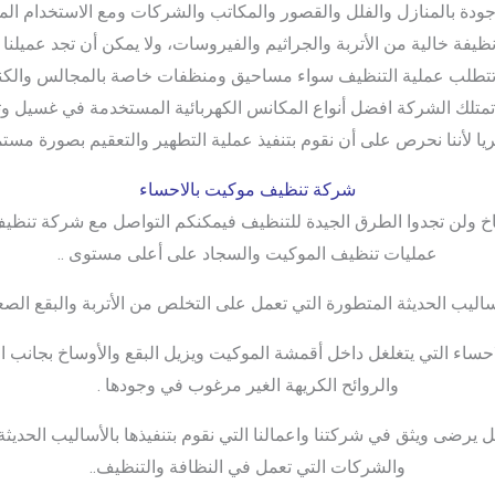
جودة بالمنازل والفلل والقصور والمكاتب والشركات ومع الاستخدام ال
 نظيفة خالية من الأتربة والجراثيم والفيروسات، ولا يمكن أن تجد عمي
تي تتطلب عملية التنظيف سواء مساحيق ومنظفات خاصة بالمجالس والكنب 
ً، تمتلك الشركة افضل أنواع المكانس الكهربائية المستخدمة في غسي
ريا لأننا نحرص على أن نقوم بتنفيذ عملية التطهير والتعقيم بصورة مستم
شركة تنظيف موكيت بالاحساء
اخ ولن تجدوا الطرق الجيدة للتنظيف فيمكنكم التواصل مع شركة تنظي
عمليات تنظيف الموكيت والسجاد على أعلى مستوى ..
ليب الحديثة المتطورة التي تعمل على التخلص من الأتربة والبقع الصع
لاحساء التي يتغلغل داخل أقمشة الموكيت ويزيل البقع والأوساخ بجانب
والروائح الكريهة الغير مرغوب في وجودها .
يرضى ويثق في شركتنا واعمالنا التي نقوم بتنفيذها بالأساليب الحديث
والشركات التي تعمل في النظافة والتنظيف..