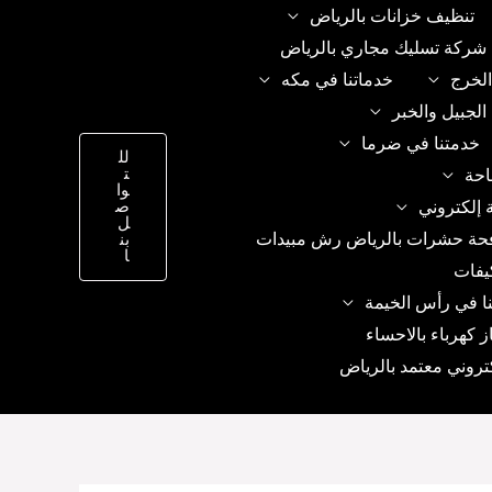
تنظيف خزانات بالرياض
شركة تسليك مجاري بالرياض
الخرج
خدماتنا في مكه
الجبيل والخبر
خدمتنا في ضرما
لل
ت
احة
وا
 إلكتروني
ص
ل
حة حشرات بالرياض رش مبيدات
بن
ا
يفات
ا في رأس الخيمة
ز كهرباء بالاحساء
تروني معتمد بالرياض