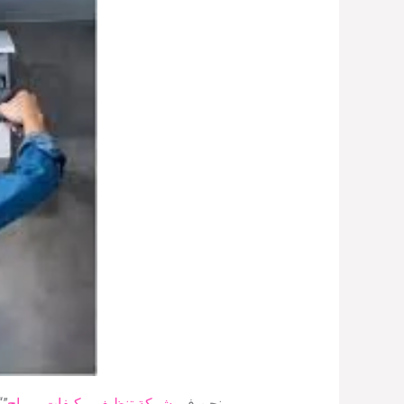
نحن في
شركة تنظيف مكيفات برماح
”
“