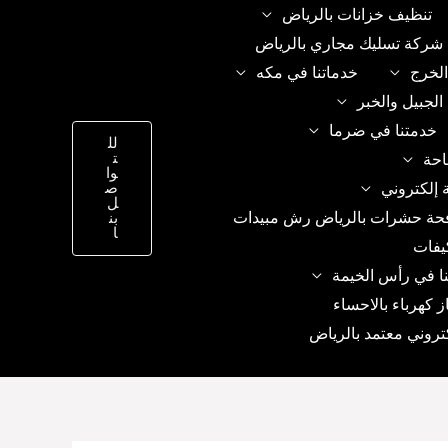
تنظيف خزانات بالرياض
شركة تسليك مجاري بالرياض
الخرج
خدماتنا في مكه
الجبيل والخبر
خدمتنا في ضرما
لل
ت
احة
وا
 إلكتروني
ص
ل
حة حشرات بالرياض رش مبيدات
بن
ا
يفات
ا في رأس الخيمة
ز كهرباء بالاحساء
تروني معتمد بالرياض