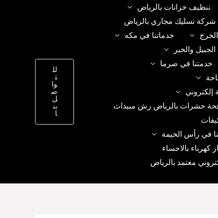
تنظيف خزانات بالرياض
شركة تسليك مجاري بالرياض
الخرج
خدماتنا في مكه
الجبيل والخبر
خدمتنا في ضرما
لل
ت
احة
وا
 إلكتروني
ص
ل
حة حشرات بالرياض رش مبيدات
بن
ا
يفات
ا في رأس الخيمة
ز كهرباء بالاحساء
تروني معتمد بالرياض