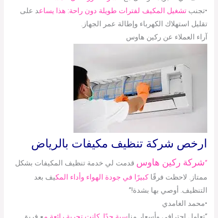
•تجنب
تشغيل المكيف لفترات طويلة دون راحة: هذا يساع
د على
تقليل استهلاك الكهرباء وإطالة عمر الجهاز.
آراء العملاء عن ركين هاوس
ارخص شركة تنظيف مكيفات بالرياض
شركة ركين هاوس
“
قدمت لي خدمة تنظيف المكيفات بشكل
ممتاز. لاحظت فرقًا
كبيرًا في جودة الهواء وأداء المك
يف بعد
التنظيف. أوصي بها بشدة!”
•محمد الغامدي
“تعامل احترافي وأسعار منا
سبة جدًا. كانت تجربة رائعة م
ع فريق