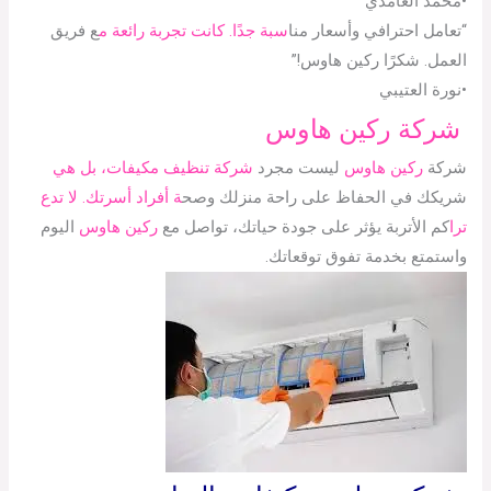
•محمد الغامدي
“تعامل احترافي وأسعار منا
سبة جدًا. كانت تجربة رائعة م
ع فريق
العمل. شكرًا ركين هاوس!”
•نورة العتيبي
شركة ركين هاوس
شركة
ركين هاوس
ليست مجرد
شركة تنظيف مكيفات، بل هي
شريكك في الحفاظ على راحة منزلك وصح
ة أفراد أسرتك. لا تدع
ترا
كم الأتربة يؤثر على جودة حياتك، تواصل مع
ركين هاوس
اليوم
واستمتع بخدمة تفوق توقعاتك.