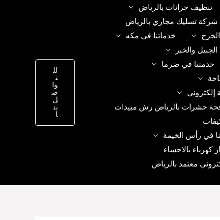
تنظيف خزانات بالرياض
شركة تسليك مجاري بالرياض
الخرج
خدماتنا في مكه
الجبيل والخبر
خدمتنا في ضرما
لل
ت
احة
وا
 إلكتروني
ص
ل
حة حشرات بالرياض رش مبيدات
بن
ا
يفات
ا في رأس الخيمة
ز كهرباء بالاحساء
تروني معتمد بالرياض