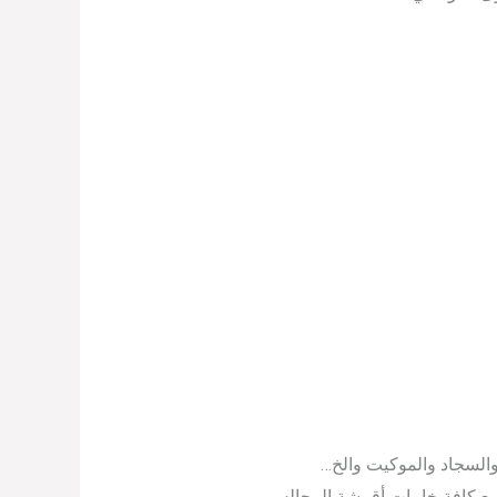
السجاد والموكيت والخ…
 مع كافة خامات أقمشة المجالس.