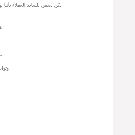
لكن نضمن للسادة العملاء بأننا ن
تق
شر
وتوا