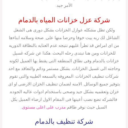
الأمر جيد.
شركة عزل خزانات المياه بالدمام
ولكن تظل مشكله عوازل الخزانات بشكل دورى هى الشغل
الشاغل لك ربه بيت خوفا وحرصا منها على. صحة وسلامه ابناءها
من اى امراض قد تطرأ عليهم نتيجه عدم العنايه بالنظافة الدوريه
للخزانات ومن هنا تبتدى رحله البحث. هكذا عن شركه غسيل
خزانات بالدمام وفى نطاق المنطقه التى يقنط بها العميل لكونه
وحاجته الى غسيل الخزانات. بشكل مستمر ودائم والتعاقد مع احد
شركات تنظيف الخزانات. المعروفه بالسمعه الطيبه والتى تقوم
بتوفير جميع الوسائل. الامنه لضمان تنظيف الخزان الارضى او اى
خزان وتعقميه بشكل جيد وصحى باستخدام ادوات عاليه الجوده.
فالشركه تضع نصب أعينها فى المقام الاول ارضاء العميل بكل
السبل حيث نوفر طاقم
مدرب على اعلى مستوى.
شركة تنظيف بالدمام