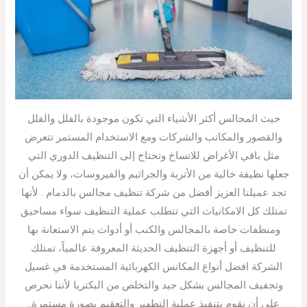
حيث المجالس أكثر الأشياء التي تكون موجودة بالفلل والفلل
والقصور والمكاتب والشركات ومع الاستخدام المستمر تتعرض
مثل باقي الأغراض للاتساخ وتحتاج إلى التنظيف الدوري التي
جعلها نظيفة خالية من الأتربة والجراثيم والفيروسات، ولا يمكن أن
تجد عميلنا العزيز أفضل من شركة تنظيف مجالس بالدمام . لأنها
تمتلك كل الامكانيات التي تتطلب عملية التنظيف سواء مساحيق
ومنظفات خاصة بالمجالس والكنب أو أدوات يتم الاستعانة بها
للتنظيف أو أجهزة التنظيف الحديثة المعروفة عالمياً، تمتلك
الشركة افضل أنواع المكانس الكهربائية المستخدمة في غسيل
وتجفيف المجالس بشكل جيد والتخلص من البكتريا لأننا نحرص
على أن نقوم بتنفيذ عملية التطهير والتعقيم بصورة مستمرة..