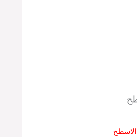
طح
الاسطح