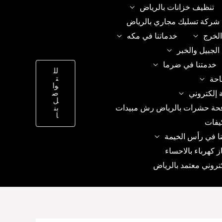
تنظيف خزانات بالرياض
شركة تسليك مجاري بالرياض
الخرج
خدماتنا في مكه
الجبيل والخبر
خدمتنا في ضرما
لل
ت
احة
وا
 إلكتروني
ص
ل
حة حشرات بالرياض رش مبيدات
بن
ا
يفات
ا في رأس الخيمة
ز كهرباء بالاحساء
تروني معتمد بالرياض