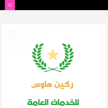
خطي
لى
لمحتوى