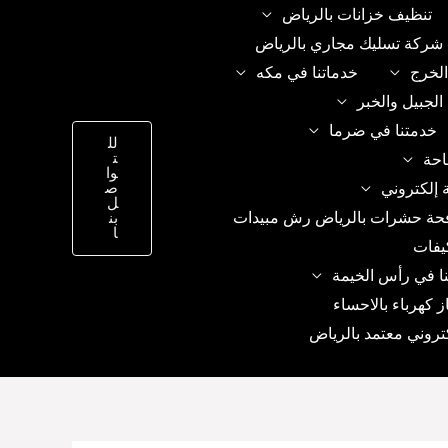
تنظيف خزانات بالرياض
شركة تسليك مجاري بالرياض
الخرج
خدماتنا في مكه
الجبيل والخبر
خدمتنا في ضرما
لل
ت
احة
وا
 إلكتروني
ص
ل
حة حشرات بالرياض رش مبيدات
بن
ا
يفات
ا في رأس الخيمة
ز كهرباء بالاحساء
تروني معتمد بالرياض