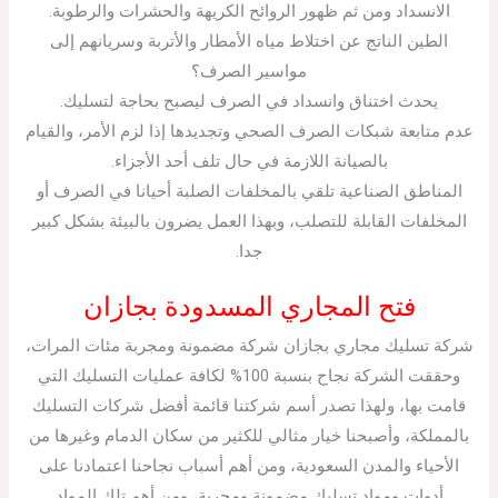
الانسداد ومن ثم ظهور الروائح الكريهة والحشرات والرطوبة.
الطين الناتج عن اختلاط مياه الأمطار والأتربة وسريانهم إلى
مواسير الصرف؟
يحدث اختناق وانسداد في الصرف ليصبح بحاجة لتسليك.
عدم متابعة شبكات الصرف الصحي وتجديدها إذا لزم الأمر، والقيام
بالصيانة اللازمة في حال تلف أحد الأجزاء.
المناطق الصناعية تلقي بالمخلفات الصلبة أحيانا في الصرف أو
المخلفات القابلة للتصلب، وبهذا العمل يضرون بالبيئة بشكل كبير
جدا.
فتح المجاري المسدودة بجازان
شركة تسليك مجاري بجازان شركة مضمونة ومجربة مئات المرات،
وحققت الشركة نجاح بنسبة 100% لكافة عمليات التسليك التي
قامت بها، ولهذا تصدر أسم شركتنا قائمة أفضل شركات التسليك
بالمملكة، وأصبحنا خيار مثالي للكثير من سكان الدمام وغيرها من
الأحياء والمدن السعودية، ومن أهم أسباب نجاحنا اعتمادنا على
أدوات ومواد تسليك مضمونة ومجربة، ومن أهم تلك المواد