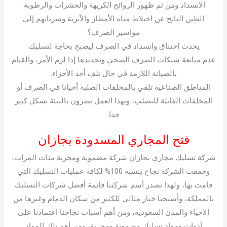
الانسداد ومن ثم ظهور الروائح الكريهة والحشرات والرطوبة.
الطين الناتج عن اختلاط مياه الأمطار والأتربة وسريانهم إلى
مواسير الصرف؟
يحدث اختناق وانسداد في الصرف ليصبح بحاجة لتسليك.
عدم متابعة شبكات الصرف الصحي وتجديدها إذا لزم الأمر، والقيام
بالصيانة اللازمة في حال تلف أحد الأجزاء.
المناطق الصناعية تلقي بالمخلفات الصلبة أحيانا في الصرف أو
المخلفات القابلة للتصلب، وبهذا العمل يضرون بالبيئة بشكل كبير
جدا.
فتح المجاري المسدودة بجازان
شركة تسليك مجاري بجازان شركة مضمونة ومجربة مئات المرات،
وحققت الشركة نجاح بنسبة 100% لكافة عمليات التسليك التي
قامت بها، ولهذا تصدر أسم شركتنا قائمة أفضل شركات التسليك
بالمملكة، وأصبحنا خيار مثالي للكثير من سكان الدمام وغيرها من
الأحياء والمدن السعودية، ومن أهم أسباب نجاحنا اعتمادنا على
أدوات ومواد تسليك مضمونة ومجربة، ومن أهم تلك المواد