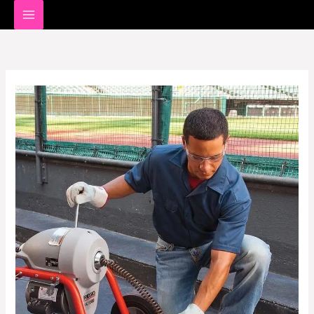
خطي
لى
لمحتوى