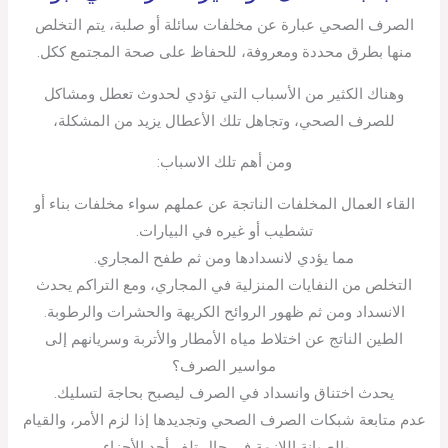
الصرف الصحي عبارة عن مخلفات سائلة أو صلبة، يتم التخلص
منها بطرق محددة ومعروفة، للحفاظ على صحة المجتمع ككل.
وهناك الكثير من الأسباب التي تؤدي لحدوث تعطل ومشاكل
للصرف الصحي، وتجاهل تلك الأعطال يزيد من المشكلة،
ومن أهم تلك الاسباب:
القاء العمال المخلفات الناتجة عن عملهم سواء مخلفات بناء أو
تشطيب أو غيره في البيارات.
مما يؤدي لانسدادها ومن ثم طفح المجاري.
التخلص من النفايات المنزلية في المجاري، ومع التراكم يحدث
الانسداد ومن ثم ظهور الروائح الكريهة والحشرات والرطوبة.
الطين الناتج عن اختلاط مياه الأمطار والأتربة وسريانهم إلى
مواسير الصرف؟
يحدث اختناق وانسداد في الصرف ليصبح بحاجة لتسليك.
عدم متابعة شبكات الصرف الصحي وتجديدها إذا لزم الأمر، والقيام
بالصيانة اللازمة في حال تلف أحد الأجزاء.