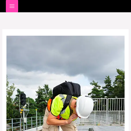
خطي
لى
لمحتوى