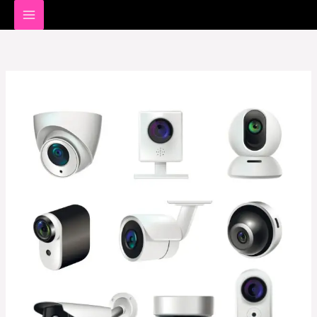
خطي
لى
لمحتوى