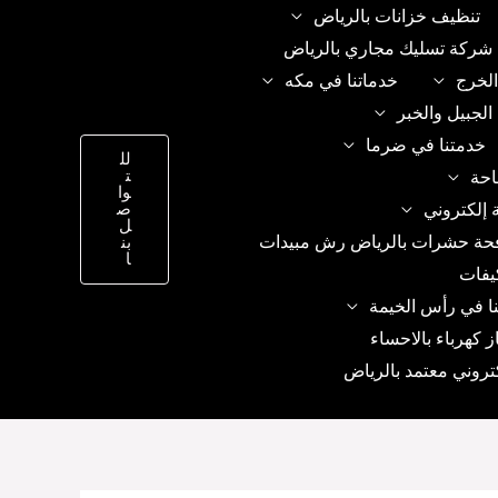
تنظيف خزانات بالرياض
شركة تسليك مجاري بالرياض
الخرج
خدماتنا في مكه
الجبيل والخبر
خدمتنا في ضرما
لل
ت
احة
وا
 إلكتروني
ص
ل
حة حشرات بالرياض رش مبيدات
بن
ا
يفات
ا في رأس الخيمة
ز كهرباء بالاحساء
تروني معتمد بالرياض