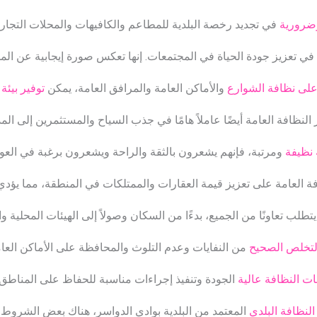
وضرورية
في تجديد رخصة البلدية للمطاعم والكافيهات والمحلات التجاري
ا في تعزيز جودة الحياة في المجتمعات. إنها تعكس صورة إيجابية عن ال
لى نظافة الشوارع
والأماكن العامة والمرافق العامة، يمكن
توفير بيئة
 النظافة العامة أيضًا عاملاً هامًا في جذب السياح والمستثمرين إلى المد
ة نظيفة
ومرتبة، فإنهم يشعرون بالثقة والراحة ويشعرون برغبة في العود
فة العامة على تعزيز قيمة العقارات والممتلكات في المنطقة، مما يؤدي
تطلب تعاونًا من الجميع، بدءًا من السكان وصولاً إلى الهيئات المحلية 
لتخلص الصحيح
من النفايات وعدم التلوث والمحافظة على الأماكن العامة
ت النظافة عالية
الجودة وتنفيذ إجراءات مناسبة للحفاظ على المناطق 
لنظافة البلدي
المعتمد من البلدية بوادي الدواسر، هناك بعض الشروط و