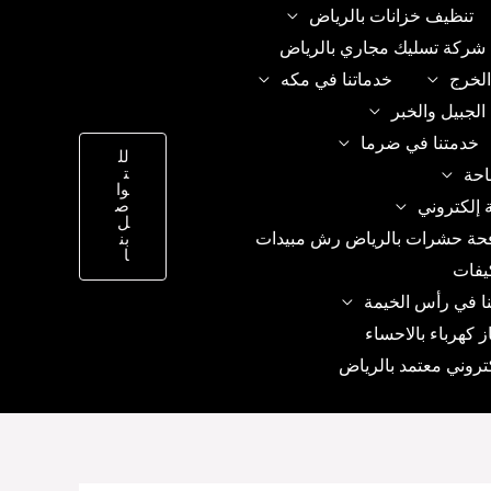
تنظيف خزانات بالرياض
شركة تسليك مجاري بالرياض
الخرج
خدماتنا في مكه
الجبيل والخبر
خدمتنا في ضرما
لل
ت
احة
وا
 إلكتروني
ص
ل
حة حشرات بالرياض رش مبيدات
بن
ا
يفات
ا في رأس الخيمة
ز كهرباء بالاحساء
تروني معتمد بالرياض