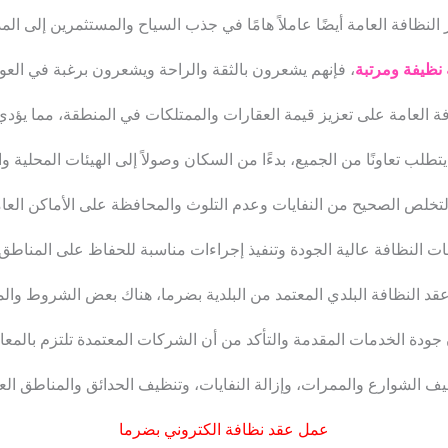
 النظافة العامة أيضًا عاملاً هامًا في جذب السياح والمستثمرين إلى المد
ة نظيفة ومرتبة
، فإنهم يشعرون بالثقة والراحة ويشعرون برغبة في العود
فة العامة على تعزيز قيمة العقارات والممتلكات في المنطقة، مما يؤدي
تطلب تعاونًا من الجميع، بدءًا من السكان وصولاً إلى الهيئات المحلية 
خلص الصحيح من النفايات وعدم التلوث والمحافظة على الأماكن العامة 
مات النظافة عالية الجودة وتنفيذ إجراءات مناسبة للحفاظ على المناطق 
 النظافة البلدي المعتمد من البلدية بضرما، هناك بعض الشروط والم
جودة الخدمات المقدمة والتأكد من أن الشركات المعتمدة تلتزم بالمعايي
 الشوارع والممرات، وإزالة النفايات، وتنظيف الحدائق والمناطق الع
عمل عقد نظافة الكتروني بضرما