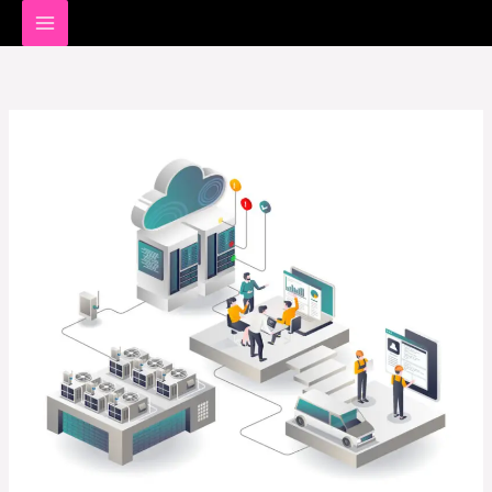
خطي
لى
لمحتوى