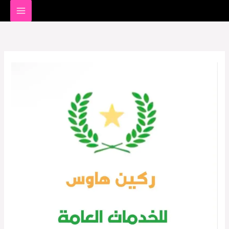
خطي
لى
لمحتوى