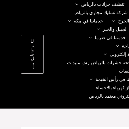
تنظيف خزانات بالرياض
شركة تسليك مجاري بالرياض
الخرج
خدماتنا في مكه
الجبيل والخبر
خدمتنا في ضرما
لل
ت
احة
وا
 إلكتروني
ص
ل
حة حشرات بالرياض رش مبيدات
بن
ا
يفات
ا في رأس الخيمة
ز كهرباء بالاحساء
تروني معتمد بالرياض