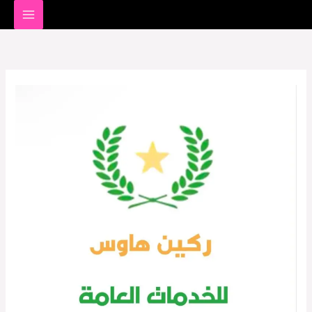
خطي
لى
لمحتوى