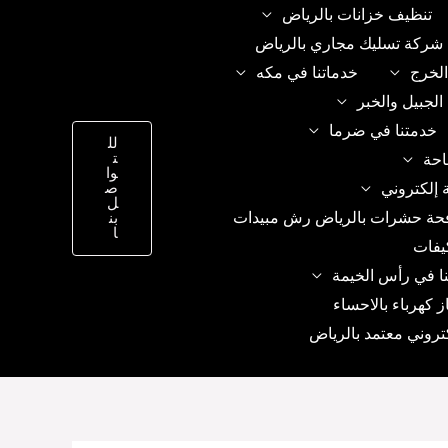
تنظيف خزانات بالرياض
شركة تسليك مجاري بالرياض
الخرج
خدماتنا في مكه
الجبيل والخبر
خدمتنا في ضرما
لل
ت
احة
وا
 إلكتروني
ص
ل
حة حشرات بالرياض رش مبيدات
بن
ا
يفات
ا في رأس الخيمة
ز كهرباء بالاحساء
تروني معتمد بالرياض