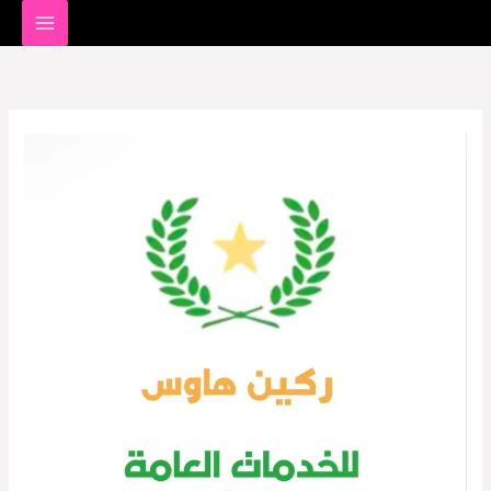
خطي
لى
لمحتوى