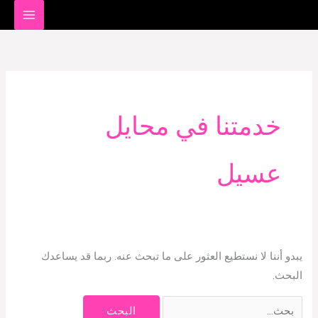
خطي
لى
البحث
لمحتوى
عن:
خدمتنا في محايل
عسيل
يبدو أننا لا نستطيع العثور على ما تبحث عنه. ربما قد يساعدك
البحث.