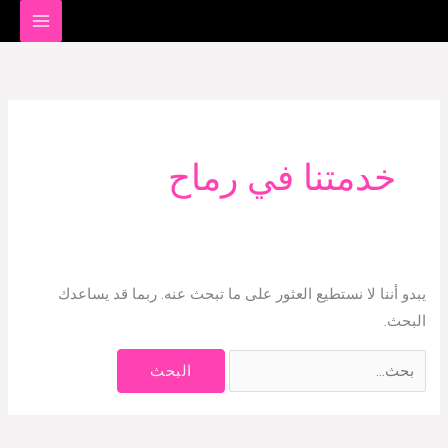
خطي
لى
البحث
لمحتوى
عن:
خدمتنا في رماح
يبدو أننا لا نستطيع العثور على ما تبحث عنه. ربما قد يساعدك
البحث.