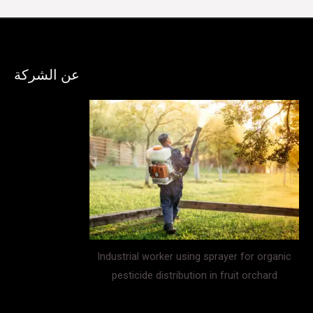
عن الشركة
Industrial worker using sprayer for organic
pesticide distribution in fruit orchard