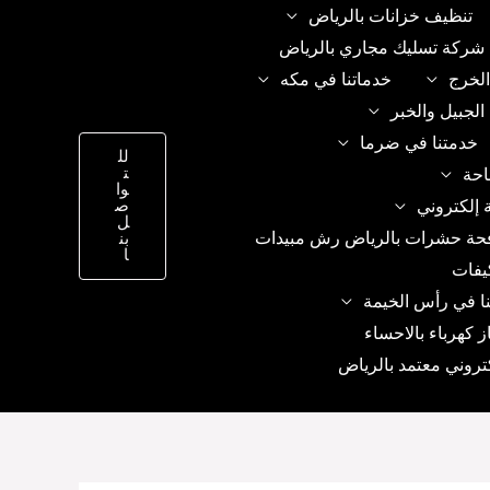
تنظيف خزانات بالرياض
شركة تسليك مجاري بالرياض
الخرج
خدماتنا في مكه
الجبيل والخبر
خدمتنا في ضرما
لل
ت
احة
وا
 إلكتروني
ص
ل
حة حشرات بالرياض رش مبيدات
بن
ا
يفات
ا في رأس الخيمة
ز كهرباء بالاحساء
تروني معتمد بالرياض