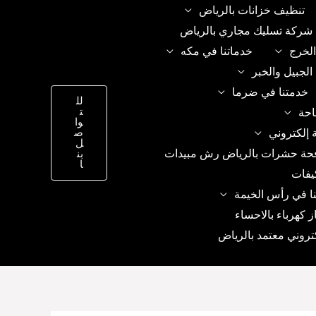
تنظيف خزانات بالرياض
شركة تسليك مجاري بالرياض
الخرج
خدماتنا في مكه
الجبيل والخبر
خدمتنا في ضرما
لل
ت
احة
وا
 إلكتروني
ص
ل
حة حشرات بالرياض رش مبيدات
بن
ا
يفات
ا في رأس الخيمة
ز كهرباء بالاحساء
تروني معتمد بالرياض